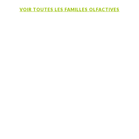
VOIR TOUTES LES FAMILLES OLFACTIVES
SUPPORT CLIENT
DÉCOUVREZ PLUS D’INFORMATIONS SUR NOS
PRODUITS
Echantillons
Fiches sécurité