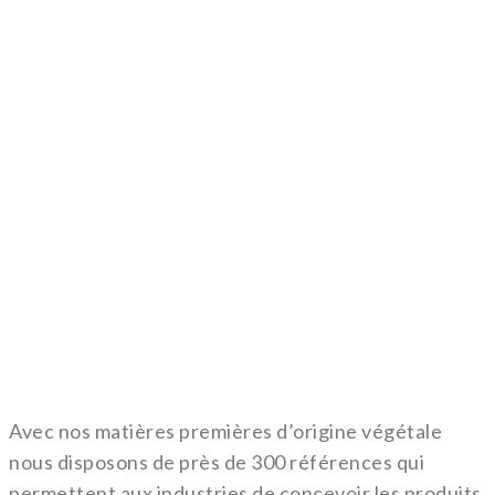
80
d'essences de papeterie
fractionnées
80
du CA réalisé à l'export
Avec nos matières premières d’origine végétale
nous disposons de près de 300 références qui
permettent aux industries de concevoir les produits