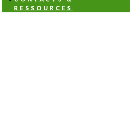
RESSOURCES
LES NOTES OLFACTIVES
Aldéhydée
Aromatique
Balsamique
Boisée
Florale
Fruitée
Hespéridée
Verte
LES APPLICATIONS SANTÉ & NUTRITION
Santé & beauté
Boisson
Hygiène personnelle
Chewing-gum