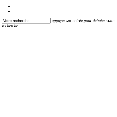
appuyez sur entrée pour débuter votre
recherche
L'INNOVATION by DRT
PARFUMERIE & SANTÉ
EN SAVOIR PLUS
L'INNOVATION by DRT
LA ROUTE VERTE