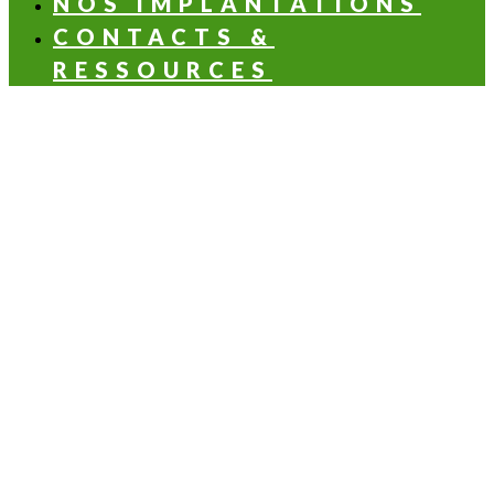
NOS IMPLANTATIONS
CONTACTS &
RESSOURCES
LES NOTES OLFACTIVES
Aldéhydée
Aromatique
Balsamique
Boisée
Florale
Fruitée
Hespéridée
Verte
LES APPLICATIONS SANTÉ & NUTRITION
Santé & beauté
Boisson
Hygiène personnelle