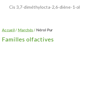
Cis 3,7-diméthylocta-2,6-diène-1-ol
Accueil
/
Marchés
/
Nérol Pur
Familles olfactives
Aspect : liquide clair incolore à légèrement jaune
Odeur : Hespéridé, géranium, métallique
Utilisations : parfumerie alcoolique, cosmétique,
détergence