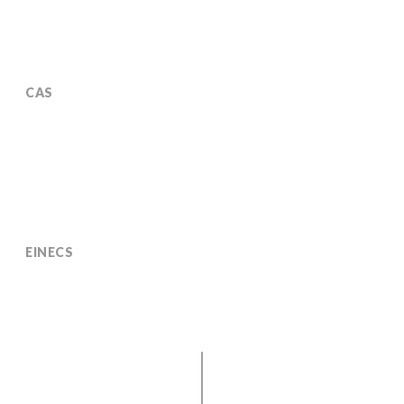
CAS
68201-60-5
EINECS
269-228-8