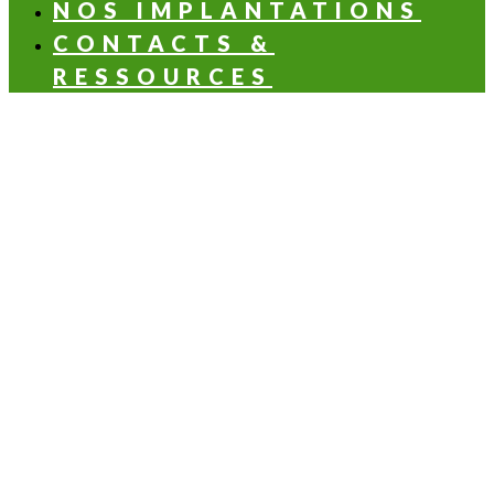
NOS IMPLANTATIONS
CONTACTS &
RESSOURCES
LES NOTES OLFACTIVES
Aldéhydée
Aromatique
Balsamique
Boisée
Florale
Fruitée
Hespéridée
Verte
LES APPLICATIONS SANTÉ & NUTRITION
Santé & beauté
Boisson