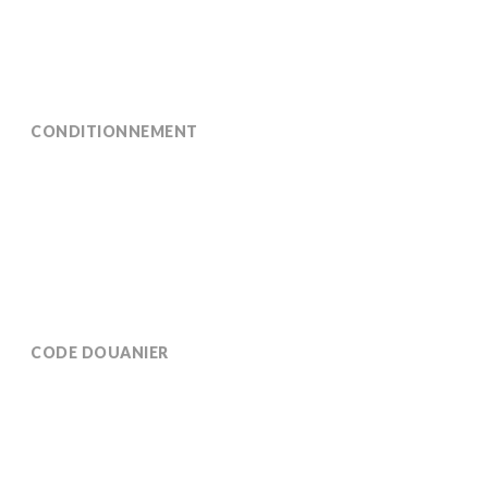
CONDITIONNEMENT
Disponible en container plastique de 1000 kg et en
vrac.
CODE DOUANIER
3806200000