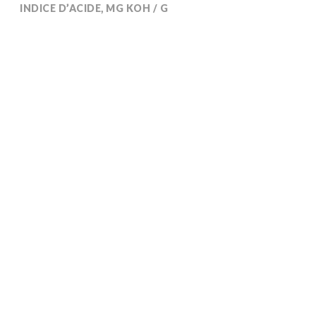
INDICE D’ACIDE, MG KOH / G
< 1
Les méthodes analytiques de DRT sont disponibles sur
demande
Soluble dans les alcools et les cétones.
Partiellement soluble dans les aromatiques.