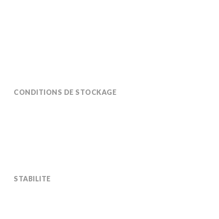
Insoluble dans les aliphatiques.
CONDITIONS DE STOCKAGE
Sous abri et à une température inférieure à 30°C.
STABILITE
Stabilité d’environ 18 mois dans des conditions
normales de stockage.