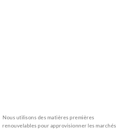
Avec des ingrédients bio-sourcés
conçus dans le cadre d’une
démarche responsable, nous
proposons aux industries de
faire une chimie plus durable.
Nous utilisons des matières premières
renouvelables pour approvisionner les marchés