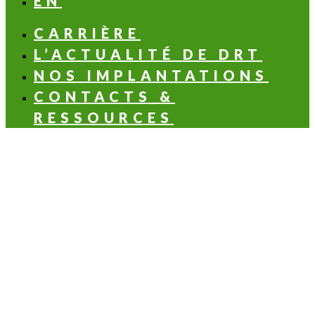
EN
CARRIÈRE
L’ACTUALITÉ DE DRT
NOS IMPLANTATIONS
CONTACTS &
RESSOURCES
LES NOTES OLFACTIVES
Aldéhydée
Aromatique
Balsamique
Boisée
Florale
Fruitée
Hespéridée
Verte