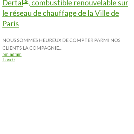
Dertal
, combustible renouvelable sur
le réseau de chauffage de la Ville de
Paris
NOUS SOMMES HEUREUX DE COMPTER PARMI NOS
CLIENTS LA COMPAGNIE…
bm-admin
Love
0
SUPPORT CLIENT
DÉCOUVREZ PLUS D’INFORMATIONS SUR NOS
PRODUITS
Echantillons
Fiches sécurité